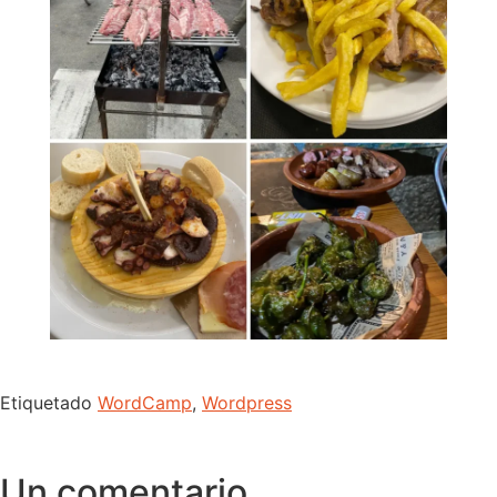
Etiquetado
WordCamp
,
Wordpress
Un comentario